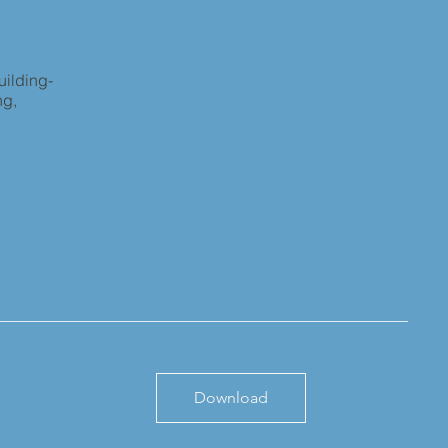
uilding-
ng,
Download