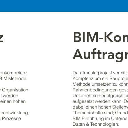
z
BIM-Ko
Auftrag
rrenkompetenz,
Das Transferprojekt vermitt
 BIM Methode
Komptenz um ein Bauproje
Methode umsetzen zu könn
 Organisation
Rahmenbedingungen gescha
tzt werden
Unternehmen erfolgreich ein
 einen hohen
aufgesetzt werden kann. 
dabei einen hohen Stellenw
ieentwicklung,
Themeninhalte sind; Grundl
& Prozesse
BIM Einführung im Unterne
Daten & Technologien.