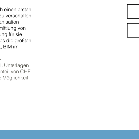
ch einen ersten
zu verschaffen.
anisation
ittlung von
ng für sie
es die größten
t, BIM im
-
l. Unterlagen
anteil von CHF
e Möglichkeit,